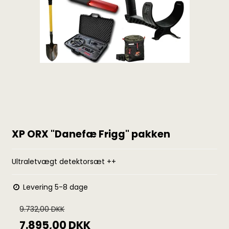
XP ORX "Danefæ Frigg" pakken
Ultraletvægt detektorsæt ++
Levering 5-8 dage
9.732,00 DKK
7.895,00 DKK