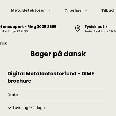
Metaldetektorer
Tilbehør
Tilbud
efonsupport - Ring 3035 3655
Fysisk butik
lukket i uge 29 & 30
Ferielukket i uge 29 
Pinpointere
XP hov
XP Deus II / Deus / ORX
Pinpointer tilbehør
Minela
ansk
Minelab Manticore
Garret
Bøger på dansk
Minelab Equinox
Minelab Vanquish
Digital Metaldetektorfund - DIME
Minelab X-Terra Elite /
Pro
brochure
Garrett AT / Apex / Ace
Gratis
X-Terra 705/305, CTX
3030, Etrac, Safari,
Explorer
Levering 1-2 dage