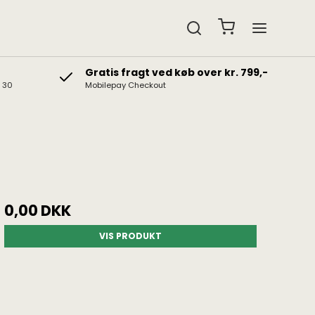
Gratis fragt ved køb over kr. 799,-
& 30
Mobilepay Checkout
edtelefoner
Gavekort
b hovedtelefoner
Gaveidéer
t hovedtelefoner
0,00 DKK
VIS PRODUKT