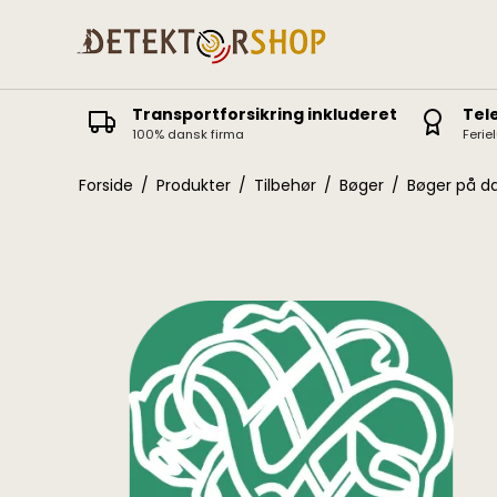
Transportforsikring inkluderet
Tel
100% dansk firma
Ferie
Deus II
Icon / Icon X
Forside
/
Produkter
/
Tilbehør
/
Bøger
/
Bøger på d
Deus
ORX
Equinox
Vanquish
X-Terra Elite / Pro
Manticore
X-Terra 305-705
AT Pro