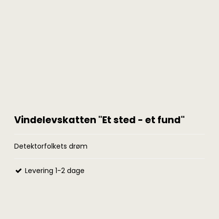
Fundtasker
Bøger på dansk
Fundpo
Detektortasker og
Fundfoto bøger
Lupper
rygsække
Vindelevskatten "Et sted - et fund"
Detektorfolkets drøm
Levering 1-2 dage