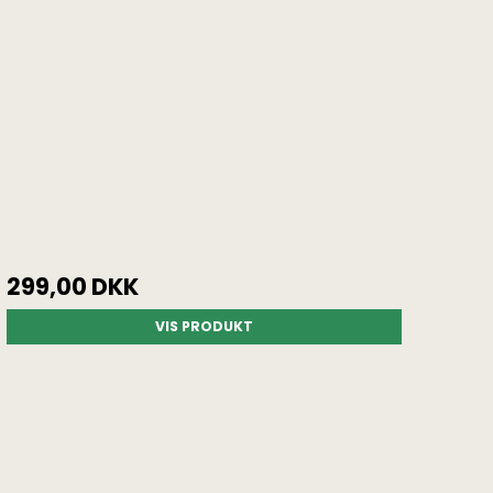
ser & fundæsker
Skaftdele
 og vægte
Skruesæt & velcro
299,00 DKK
VIS PRODUKT