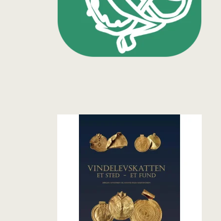
ACE / Apex
Excalibur
Detektorspader
Scoops
Detektorknive og
handsker
Guldgraversæt