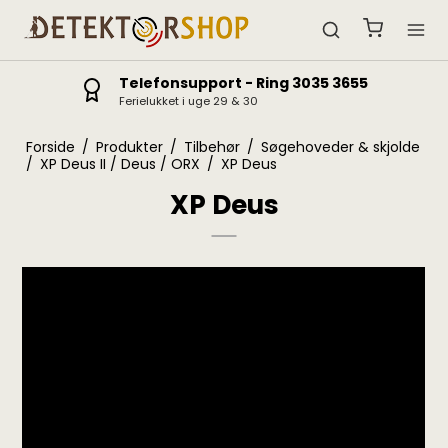
Fysisk butik
Ferielukket i uge 29 & 30
Forside
/
Produkter
/
Tilbehør
/
Søgehoveder & skjolde
/
XP Deus II / Deus / ORX
/
XP Deus
XP Deus