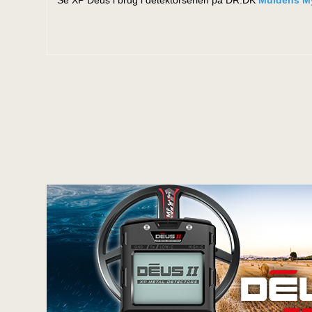
Se XP Deus i brug i detektorserien på DR.DK
Muldens My