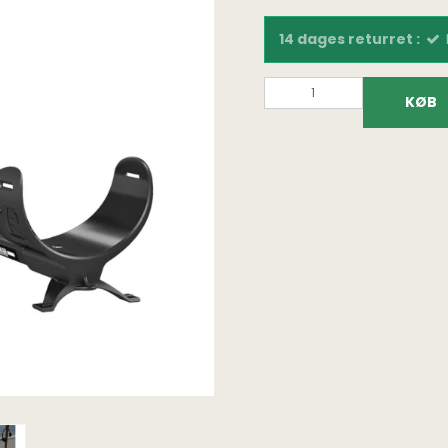
14 dages returret :
KØB
Fundtasker
Bøger på dansk
Fundpo
Detektortasker og
Fundfoto bøger
Lupper
rygsække