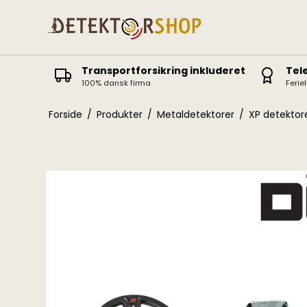
Transportforsikring inkluderet
Tel
100% dansk firma
Ferie
Deus II
Icon / Icon X
Forside
/
Produkter
/
Metaldetektorer
/
XP detektor
Deus
ORX
Equinox
Vanquish
X-Terra Elite / Pro
Manticore
X-Terra 305-705
AT Pro