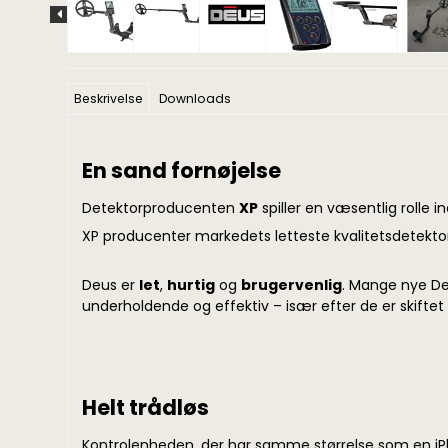
Beskrivelse
Downloads
En sand fornøjelse
Detektorproducenten
XP
spiller en væsentlig rolle
XP producenter markedets letteste kvalitetsdetekto
Deus er
let
,
hurtig
og
brugervenlig
. Mange nye De
underholdende og effektiv – især efter de er skiftet
Helt trådløs
Kontrolenheden, der har samme størrelse som en iPh