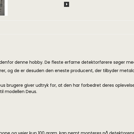
 indenfor denne hobby. De fleste erfarne detektorførere søger m
rer, og de er desuden den eneste producent, der tilbyder metald
us brugere giver udtryk for, at den har forbedret deres opleve
 til modellen Deus.
one og vejer kun 100 gram, kan nemt monteres på detektorens ul