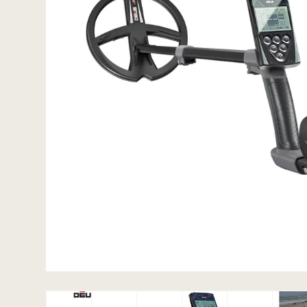
ACE / Apex
Excalibur
Detektorspader
Scoops
Detektorknive og
handsker
Guldgraversæt