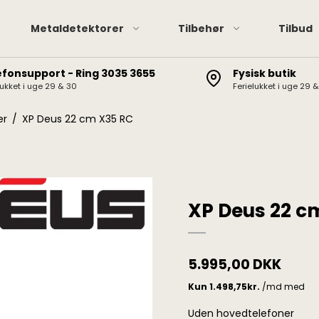
Metaldetektorer
Tilbehør
Tilbud
efonsupport - Ring 3035 3655
Fysisk butik
lukket i uge 29 & 30
Ferielukket i uge 29 
Pinpointere
XP hov
XP Deus II / Deus / ORX
Pinpointer tilbehør
Minela
er
/
XP Deus 22 cm X35 RC
Minelab Manticore
Garret
Minelab Equinox
Minelab Vanquish
Minelab X-Terra Elite /
XP Deus 22 c
Pro
Garrett AT / Apex / Ace
X-Terra 705/305, CTX
5.995,00 DKK
3030, Etrac, Safari,
Explorer
Uden hovedtelefoner