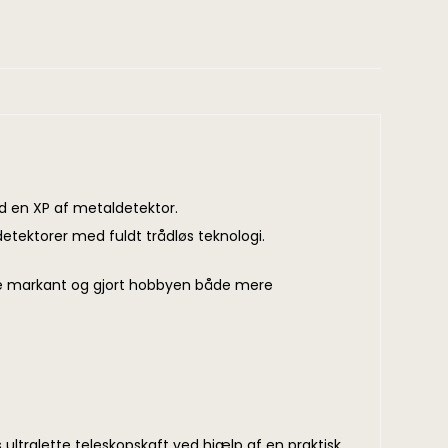
ed en XP af metaldetektor.
etektorer med fuldt trådløs teknologi.
lse markant og gjort hobbyen både mere
tralette teleskopskaft ved hjælp af en praktisk