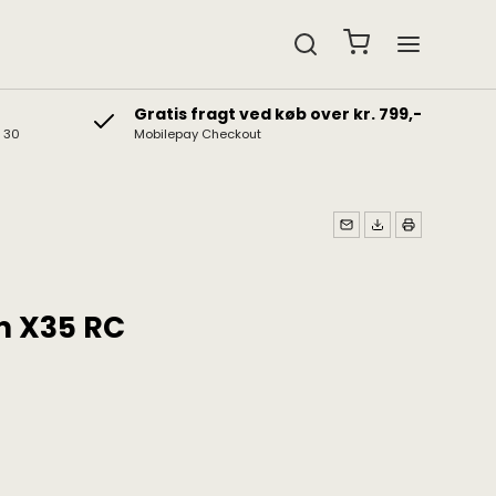
Gratis fragt ved køb over kr. 799,-
& 30
Mobilepay Checkout
edtelefoner
Gavekort
b hovedtelefoner
Gaveidéer
t hovedtelefoner
m X35 RC