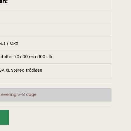
en:
ser & fundæsker
Skaftdele
Deus / ORX
 og vægte
Skruesæt & velcro
efelter 70x100 mm 100 stk.
A XL Stereo trådløse
Levering 5-8 dage