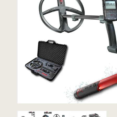
ACE / Apex
Excalibur
Detektorspader
Scoops
Detektorknive og
handsker
Guldgraversæt