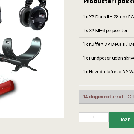
Produkter i pakk
1 x
XP Deus II - 28 cm RC
1 x
XP MI-6 pinpointer
Fundtasker
Bøger på dansk
Fundpo
1 x
Kuffert XP Deus II / 
Detektortasker og
Fundfoto bøger
Lupper
1 x
Fundposer uden skriv
rygsække
1 x
Hovedtelefoner XP WS
14 dages returret :
KØB