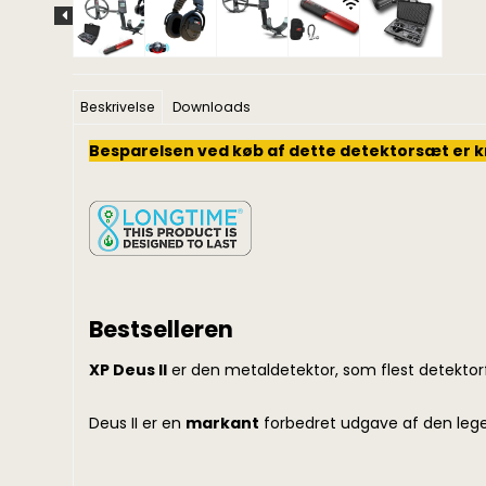
Beskrivelse
Downloads
Besparelsen ved køb af dette detektorsæt er kr.
Bestselleren
XP Deus II
er den metaldetektor, som flest detektorf
Deus II er en
markant
forbedret udgave af den lege