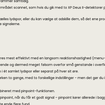
grammer samtidig.
 området scannet, som hvis du gik med to XP Deus II-detektorer 
les lydspor, eller du kan vælge at adskille dem, så det ene pro
e signalerne.
 gøres mest effektivt med en langsom reaktionshastighed (menu-in
agerende og dermed meget følsom overfor små genstande i overfl
 ét samlet lydspor eller separat på hver sit øre.
arken to gange, med to forskellige indstillinger - men det gør du
bineret med pinpoint-funktionen.
 pinpoint, når du får et godt signal – pinpoint kører allerede i b
ste ende flere fund.