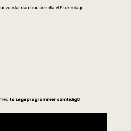
nvender den traditionelle VLF teknologi.
e med
to søgeprogrammer samtidigt
!