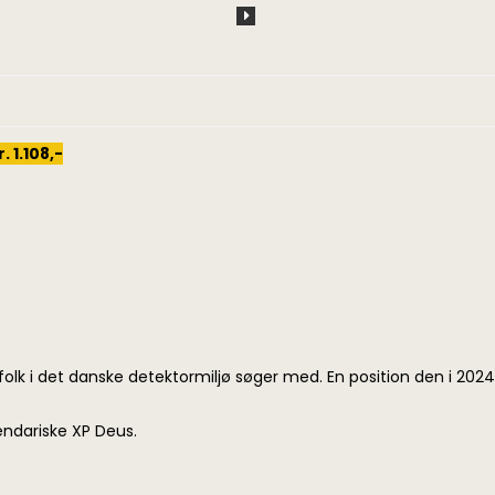
 1.108,-
olk i det danske detektormiljø søger med. En position den i 20
ndariske XP Deus.