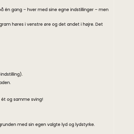
på én gang – hver med sine egne indstillinger – men
gram høres i venstre øre og det andet i højre. Det
dstilling).
aden.
 i ét og samme sving!
aggrunden med sin egen valgte lyd og lydstyrke.