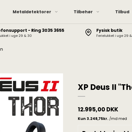
Metaldetektorer
Tilbehør
Tilbud
efonsupport - Ring 3035 3655
Fysisk butik
lukket i uge 29 & 30
Ferielukket i uge 29 
Pinpointere
XP hov
XP Deus II / Deus / ORX
Pinpointer tilbehør
Minela
en
Minelab Manticore
Garret
Minelab Equinox
Minelab Vanquish
Minelab X-Terra Elite /
XP Deus II "T
Pro
Garrett AT / Apex / Ace
X-Terra 705/305, CTX
12.995,00 DKK
3030, Etrac, Safari,
Explorer