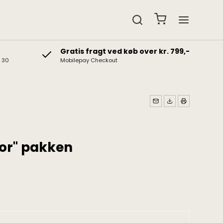
Gratis fragt ved køb over kr. 799,-
& 30
Mobilepay Checkout
edtelefoner
Gavekort
b hovedtelefoner
Gaveidéer
t hovedtelefoner
hor" pakken