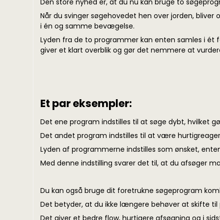
Den store nyhed er, at du nu kan bruge to søgepro
Når du svinger søgehovedet hen over jorden, bliver
i én og samme bevægelse.
Lyden fra de to programmer kan enten samles i ét fæl
giver et klart overblik og gør det nemmere at vurder
Et par eksempler:
Det ene program indstilles til at søge dybt, hvilket
Det andet program indstilles til at være hurtigre
Lyden af programmerne indstilles som ønsket, enten i
Med denne indstilling svarer det til, at du afsøger m
Du kan også bruge dit foretrukne søgeprogram kom
Det betyder, at du ikke længere behøver at skifte til
Det giver et bedre flow, hurtigere afsøgning og i sid