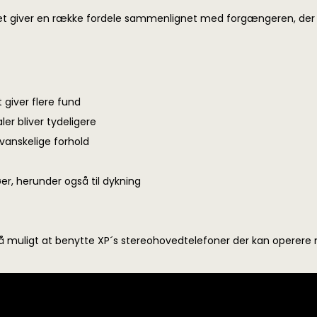
lket giver en række fordele sammenlignet med forgængeren, der a
 giver flere fund
er bliver tydeligere
vanskelige forhold
er, herunder også til dykning
så muligt at benytte XP´s stereohovedtelefoner der kan operer