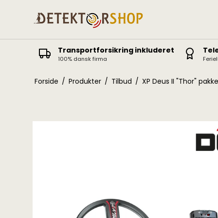
Transportforsikring inkluderet
Tel
100% dansk firma
Ferie
Deus II
Icon / Icon X
Forside
/
Produkter
/
Tilbud
/
XP Deus II "Thor" pakk
Deus
ORX
Equinox
Vanquish
X-Terra Elite / Pro
Manticore
X-Terra 305-705
AT Pro