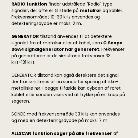
RADIO funktion
finder udstrålede "Radio" type
signaler, der ofte er til stede på
metalrør
og kabler.
Frekvensområdet 10-30 kHz anvendes og
detekteringsdybde er maks. 2 m.
GENERATOR
tilstand anvendes til at detektere
signalet fra et metalrør eller et kabel, som
C.Scope
SGA4 signalgenerator har genereret
. Frekvenser
på generatoren er de simultane frekvenser 33
kHz+131 kHz.
GENERATOR tilstand kan også detektere det signal,
der transmitteres af en sonde for sporing af ikke-
metalliske rør. I begge tilfælde kan dybden af ​​røret,
kablet eller sonden vises ved at trykke på en knap på
søgeren.
SONDE med frekvensområde 33 kHz kan anvendes
og med en detekteringsdybde på maks. 7 m.
ALLSCAN funktion søger på alle frekvenser
af