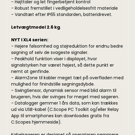
- Højttaler og let fingerbetjent kontrol
- Robust fremstillet i vedligeholdelsesfrit materiale
- Vandtæt efter IP65 standarden, batteridrevet.
Letvægtmodel 2.6 kg
.
NYT I XL4 serien:
- Højere følsomhed og støjreduktion for endnu bedre
søgning af selv de svageste signaler.
- Peakhold funktion viser i displayet, hvor
signalstyrken har været højest, så dette punkt er
nemt at genfinde.
- AlarmZone til kabler meget tæt på overfladen med
mulighed for finindstille søgningsdybde.
- SwingSensor, dynamisk sensor med blid alarm til
brugeren, hvis der svinges for meget med søgeren.
- Datalogger gemmer 1 års data, som kan trækkes
ud via USB-kabel (C.Scope PC Toolkit og/eller Relay
App til smartphones kan downloades gratis fra
C.Scopes hjemmeside).
Kabelsøgeren er designet så operatøren nemmere