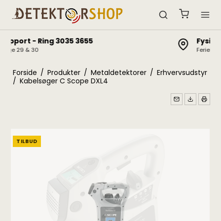
Fysisk butik
Ferielukket i uge 29 & 30
Forside
/
Produkter
/
Metaldetektorer
/
Erhvervsudstyr
/
Kabelsøger C Scope DXL4
TILBUD