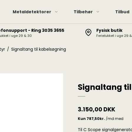
Metaldetektorer
Tilbehør
Tilbud
efonsupport - Ring 3035 3655
Fysisk butik
lukket i uge 29 & 30
Ferielukket i uge 29 
Pinpointere
XP hov
XP Deus II / Deus / ORX
Pinpointer tilbehør
Minela
tyr
/
Signaltang til kabelsøgning
Minelab Manticore
Garret
Minelab Equinox
Minelab Vanquish
Minelab X-Terra Elite /
Signaltang ti
Pro
Garrett AT / Apex / Ace
X-Terra 705/305, CTX
3.150,00 DKK
3030, Etrac, Safari,
Explorer
Til C Scope signalgenerat