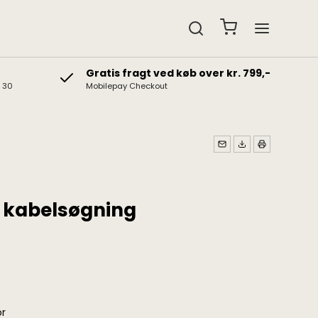
Gratis fragt ved køb over kr. 799,-
& 30
Mobilepay Checkout
edtelefoner
Gavekort
b hovedtelefoner
Gaveidéer
t hovedtelefoner
l kabelsøgning
or