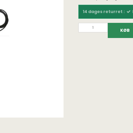
14 dages returret :
KØB
Fundtasker
Bøger på dansk
Fundpo
Detektortasker og
Fundfoto bøger
Lupper
rygsække