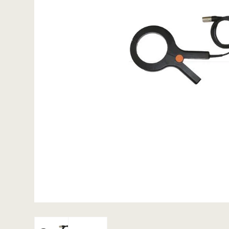
ACE / Apex
Excalibur
Detektorspader
Scoops
Detektorknive og
handsker
Guldgraversæt