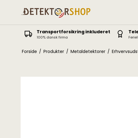
Transportforsikring inkluderet
Tel
100% dansk firma
Ferie
Deus II
Icon / Icon X
Forside
/
Produkter
/
Metaldetektorer
/
Erhvervsuds
Deus
ORX
Equinox
Vanquish
X-Terra Elite / Pro
Manticore
X-Terra 305-705
AT Pro