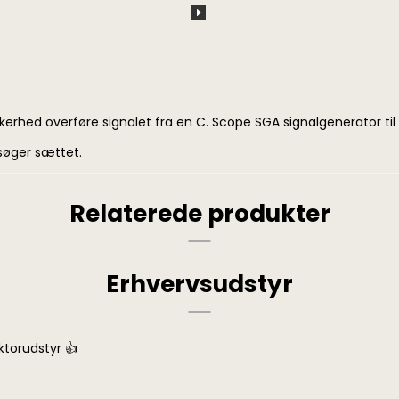
rhed overføre signalet fra en C. Scope SGA signalgenerator til e
søger sættet
.
Relaterede produkter
Erhvervsudstyr
ektorudstyr 👍