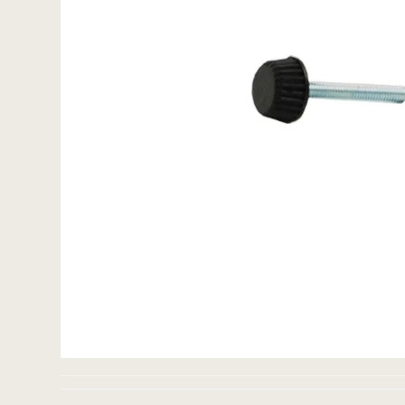
ACE / Apex
Excalibur
Detektorspader
Scoops
Detektorknive og
handsker
Guldgraversæt