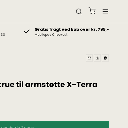
Gratis fragt ved køb over kr. 799,-
& 30
Mobilepay Checkout
edtelefoner
Gavekort
b hovedtelefoner
Gaveidéer
t hovedtelefoner
rue til armstøtte X-Terra
Levering 1-2 dage