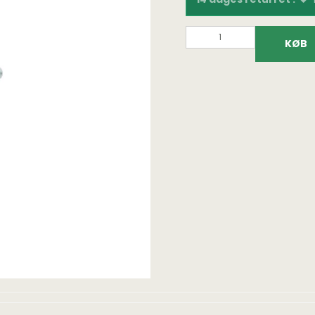
KØB
Fundtasker
Bøger på dansk
Fundpo
Detektortasker og
Fundfoto bøger
Lupper
rygsække