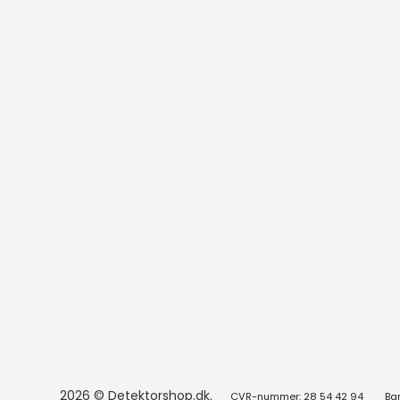
2026 © Detektorshop.dk.
CVR-nummer: 28 54 42 94
Ba