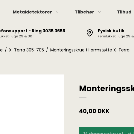
Metaldetektorer
Tilbehør
Tilbud
efonsupport - Ring 3035 3655
Fysisk butik
lukket i uge 29 & 30
Ferielukket i uge 29 
Pinpointere
XP hov
XP Deus II / Deus / ORX
Pinpointer tilbehør
Minela
ke
/
X-Terra 305-705
/
Monteringsskrue til armstøtte X-Terra
Minelab Manticore
Garret
Minelab Equinox
Minelab Vanquish
Minelab X-Terra Elite /
Monteringssk
Pro
Garrett AT / Apex / Ace
X-Terra 705/305, CTX
40,00 DKK
3030, Etrac, Safari,
Explorer
14 dages returret :