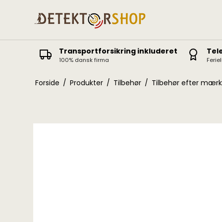
Transportforsikring inkluderet
Tel
100% dansk firma
Ferie
Deus II
Icon / Icon X
Forside
/
Produkter
/
Tilbehør
/
Tilbehør efter mær
Deus
ORX
Equinox
Vanquish
X-Terra Elite / Pro
Manticore
X-Terra 305-705
AT Pro