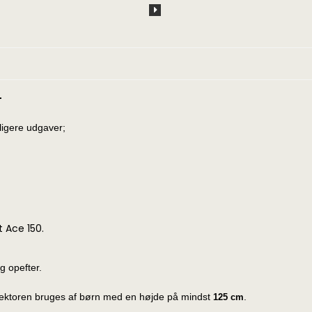
.
dligere udgaver;
 Ace 150.
g opefter.
etektoren bruges af børn med en højde på mindst
.
125 cm