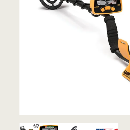
ACE / Apex
Excalibur
Detektorspader
Scoops
Detektorknive og
handsker
Guldgraversæt