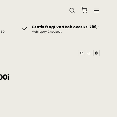
Gratis fragt ved køb over kr. 799,-
& 30
Mobilepay Checkout
edtelefoner
Gavekort
b hovedtelefoner
Gaveidéer
t hovedtelefoner
00i