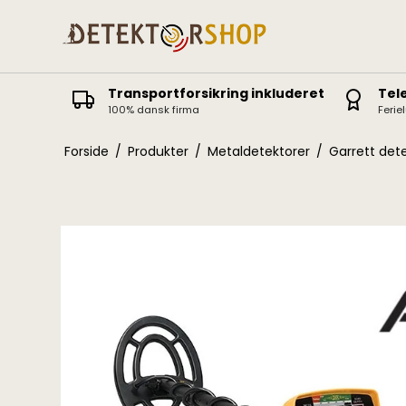
Transportforsikring inkluderet
Tel
100% dansk firma
Ferie
Deus II
Icon / Icon X
Forside
/
Produkter
/
Metaldetektorer
/
Garrett det
Deus
ORX
Equinox
Vanquish
X-Terra Elite / Pro
Manticore
X-Terra 305-705
AT Pro