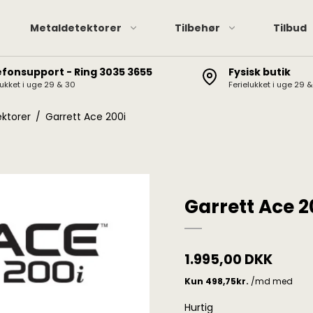
Metaldetektorer
Tilbehør
Tilbud
efonsupport - Ring 3035 3655
Fysisk butik
lukket i uge 29 & 30
Ferielukket i uge 29 
Pinpointere
XP hov
XP Deus II / Deus / ORX
Pinpointer tilbehør
Minela
ektorer
/
Garrett Ace 200i
Minelab Manticore
Garret
Minelab Equinox
Minelab Vanquish
Minelab X-Terra Elite /
Garrett Ace 2
Pro
Garrett AT / Apex / Ace
X-Terra 705/305, CTX
1.995,00 DKK
3030, Etrac, Safari,
Explorer
Hurtig