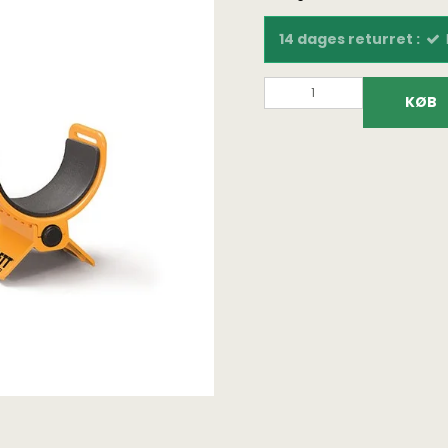
14 dages returret :
KØB
Fundtasker
Bøger på dansk
Fundpo
Detektortasker og
Fundfoto bøger
Lupper
rygsække