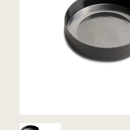
ACE / Apex
Excalibur
Detektorspader
Scoops
Detektorknive og
handsker
Guldgraversæt