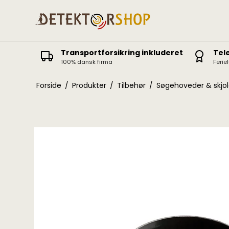
Transportforsikring inkluderet
Tel
100% dansk firma
Ferie
Deus II
Icon / Icon X
Forside
/
Produkter
/
Tilbehør
/
Søgehoveder & skjo
Deus
ORX
Equinox
Vanquish
X-Terra Elite / Pro
Manticore
X-Terra 305-705
AT Pro