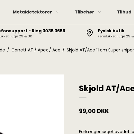
Metaldetektorer
Tilbehør
Tilbud
efonsupport - Ring 3035 3655
Fysisk butik
lukket i uge 29 & 30
Ferielukket i uge 29 
Pinpointere
XP hov
XP Deus II / Deus / ORX
Pinpointer tilbehør
Minela
lde
/
Garrett AT / Apex / Ace
/
Skjold AT/Ace 11 cm Super sniper
Minelab Manticore
Garret
Minelab Equinox
Minelab Vanquish
Minelab X-Terra Elite /
Skjold AT/Ace
Pro
Garrett AT / Apex / Ace
X-Terra 705/305, CTX
99,00 DKK
3030, Etrac, Safari,
Explorer
Forlænger søgehovedet le