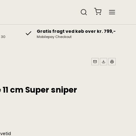
Gratis fragt ved køb over kr. 799,-
& 30
Mobilepay Checkout
edtelefoner
Gavekort
b hovedtelefoner
Gaveidéer
t hovedtelefoner
 11 cm Super sniper
vetid