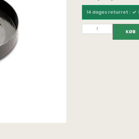
14 dages returret :
KØB
Fundtasker
Bøger på dansk
Fundpo
Detektortasker og
Fundfoto bøger
Lupper
rygsække