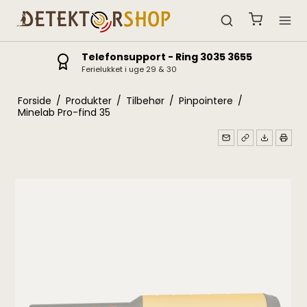
5
Fysisk butik
Ferielukket i uge 29 & 30
Forside
/
Produkter
/
Tilbehør
/
Pinpointere
/
Minelab Pro-find 35