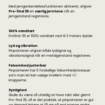
Med jerngenkendelsesfunktionen aktiveret, afgiver
Pro-find 35
en
særlig jerntone
når en
jerngenstand registreres.
100% vandtæt
Profind-35 er 100% vandtæt ned til 3 meters dybde.
Lyd og vibration
Pinpointeren afgiver både lydsignal og
vibrationssignal når en metalgenstand registreres.
Følsomhed justerbar
Pinpointeren har 5 forskellige følsomhedsniveauer
som man let kan vælge imellem med +/-
knapperne.
Synlighed
Skulle du være så uheldig at have tabt eller glemt
Pro-find 35, så er det praktisk, at pinpointeren er gul
og dermed lettere at få øje på end mange andre