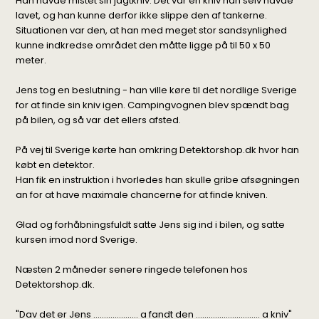
Han havde mistet sin jagtkniv. Det var en kniv han selv havde
lavet, og han kunne derfor ikke slippe den af tankerne.
Situationen var den, at han med meget stor sandsynlighed
kunne indkredse området den måtte ligge på til 50 x 50
meter.
Jens tog en beslutning - han ville køre til det nordlige Sverige
for at finde sin kniv igen. Campingvognen blev spændt bag
på bilen, og så var det ellers afsted.
På vej til Sverige kørte han omkring
Detektorshop.dk
hvor han
købt en detektor.
Han fik en instruktion i hvorledes han skulle gribe afsøgningen
an for at have maximale chancerne for at finde kniven.
Glad og forhåbningsfuldt satte Jens sig ind i bilen, og satte
kursen imod nord Sverige.
Næsten 2 måneder senere ringede telefonen hos
Detektorshop.dk.
"Dav det er Jens ..................... a fandt den .............................. a kniv"