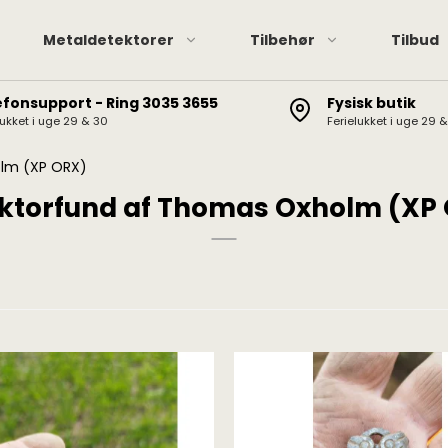
Metaldetektorer
Tilbehør
Tilbud
efonsupport - Ring 3035 3655
Fysisk butik
lukket i uge 29 & 30
Ferielukket i uge 29 
Pinpointere
XP hov
XP Deus II / Deus / ORX
Pinpointer tilbehør
Minela
lm (XP ORX)
Minelab Manticore
Garret
ktorfund af Thomas Oxholm (XP
Minelab Equinox
Minelab Vanquish
Minelab X-Terra Elite /
Pro
Garrett AT / Apex / Ace
X-Terra 705/305, CTX
3030, Etrac, Safari,
Explorer