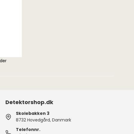
ser & fundæsker
Skaftdele
 og vægte
Skruesæt & velcro
lder
Detektorshop.dk
Skolebakken 3
8732 Hovedgård, Danmark
Telefonnr.