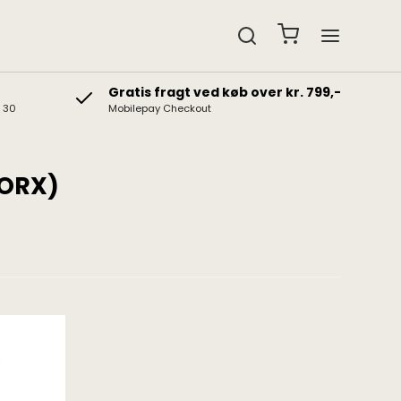
Gratis fragt ved køb over kr. 799,-
& 30
Mobilepay Checkout
edtelefoner
Gavekort
b hovedtelefoner
Gaveidéer
t hovedtelefoner
 ORX)