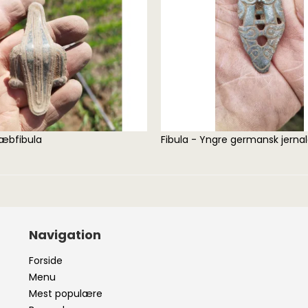
Fundtasker
Bøger på dansk
Fundpo
Detektortasker og
Fundfoto bøger
Lupper
rygsække
bfibula
Fibula - Yngre germansk jerna
Navigation
Forside
Menu
Mest populære