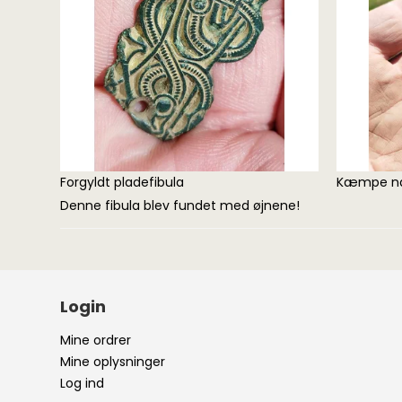
ACE / Apex
Excalibur
Detektorspader
Scoops
Forgyldt pladefibula
Kæmpe næ
Detektorknive og
handsker
Denne fibula blev fundet med øjnene!
Guldgraversæt
Login
Mine ordrer
Mine oplysninger
Log ind