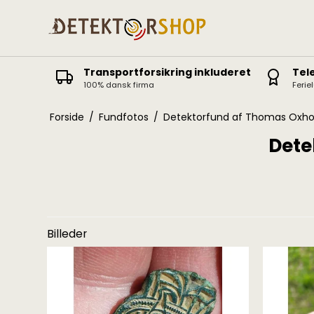
Transportforsikring inkluderet
Tel
100% dansk firma
Ferie
Deus II
Icon / Icon X
Forside
/
Fundfotos
/
Detektorfund af Thomas Oxho
Deus
Dete
ORX
Equinox
Vanquish
Billeder
X-Terra Elite / Pro
Manticore
X-Terra 305-705
AT Pro