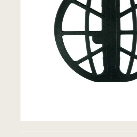
ACE / Apex
Excalibur
Detektorspader
Scoops
Detektorknive og
handsker
Guldgraversæt