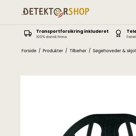
Transportforsikring inkluderet
Tel
100% dansk firma
Ferie
Deus II
Icon / Icon X
Forside
/
Produkter
/
Tilbehør
/
Søgehoveder & skjo
Deus
ORX
Equinox
Vanquish
X-Terra Elite / Pro
Manticore
X-Terra 305-705
AT Pro