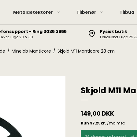
Metaldetektorer
Tilbehør
Tilbud
efonsupport - Ring 3035 3655
Fysisk butik
lukket i uge 29 & 30
Ferielukket i uge 29 
Pinpointere
XP hov
XP Deus II / Deus / ORX
Pinpointer tilbehør
Minela
lde
/
Minelab Manticore
/
Skjold M11 Manticore 28 cm
Minelab Manticore
Garret
Minelab Equinox
Minelab Vanquish
Minelab X-Terra Elite /
Skjold M11 Ma
Pro
Garrett AT / Apex / Ace
X-Terra 705/305, CTX
149,00 DKK
3030, Etrac, Safari,
Explorer
14 dages returret :