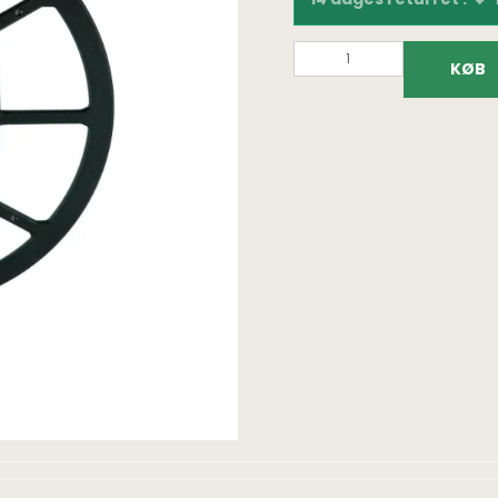
KØB
Fundtasker
Bøger på dansk
Fundpo
Detektortasker og
Fundfoto bøger
Lupper
rygsække