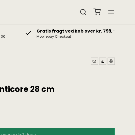
Gratis fragt ved køb over kr. 799,-
& 30
Mobilepay Checkout
edtelefoner
Gavekort
b hovedtelefoner
Gaveidéer
t hovedtelefoner
nticore 28 cm
Levering 1-2 dage